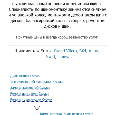
функциональном состоянии колес автомашины.
Специалисты по шиномонтажу занимаются снятием
и установкой колес, монтажом и демонтажом шин с
дисков, балансировкой колес в сборке, ремонтом
дисков и шин.
Приятные цены и всегда хорошее качество услуг!
Шиномонтаж Suzuki
Grand Vitara
,
SX4
,
Vitara
,
Swift
,
Jimny
.
Диагностика Сузуки
Техническое обслуживание Сузуки
Замена жидкостей Сузуки
Ремонт двигателя Сузуки
Ремонт трансмиссии Сузуки
Компьютерная диагностика Сузуки